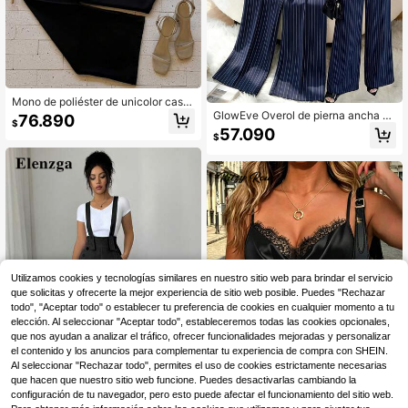
Mono de poliéster de unicolor casu
al con bolsillos, adecuado para el u
GlowEve Overol de pierna ancha a r
76.890
$
so diario de verano, elegante negro
ayas para mujer, azul marino/diseño
57.090
$
de doble botonadura con botones d
orados de cintura alta, tirantes ajust
ables, ajuste holgado de pierna anc
ha, elegante para oficina y uso cas
ual
Utilizamos cookies y tecnologías similares en nuestro sitio web para brindar el servicio
que solicitas y ofrecerte la mejor experiencia de sitio web posible. Puedes "Rechazar
todo", "Aceptar todo" o establecer tu preferencia de cookies en cualquier momento a tu
elección. Al seleccionar "Aceptar todo", estableceremos todas las cookies opcionales,
que nos ayudan a analizar el tráfico, ofrecer funcionalidades mejoradas y personalizar
el contenido y los anuncios para complementar tu experiencia de compra con SHEIN.
Al seleccionar "Rechazar todo", permites el uso de cookies estrictamente necesarias
que hacen que nuestro sitio web funcione. Puedes desactivarlas cambiando la
configuración de tu navegador, pero esto puede afectar el funcionamiento del sitio web.
4