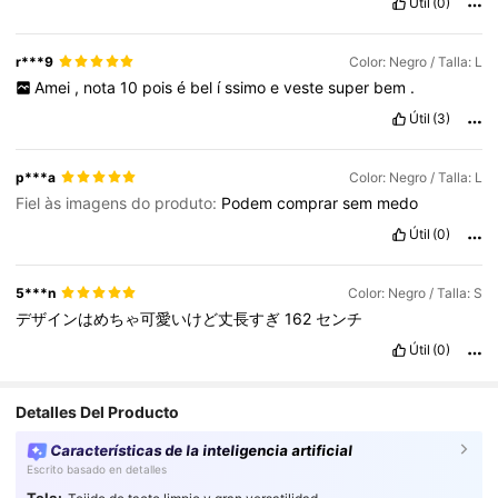
Útil
(0)
r***9
Color: Negro / Talla: L
Amei
,
nota
10
pois
é
bel
í
ssimo
e
veste
super
bem
.
Útil
(3)
p***a
Color: Negro / Talla: L
Fiel às imagens do produto:
Podem
comprar
sem
medo
Útil
(0)
5***n
Color: Negro / Talla: S
デザインはめちゃ可愛いけど丈長すぎ
162
センチ
Útil
(0)
Detalles Del Producto
Características de la inteligencia artificial
Escrito basado en detalles