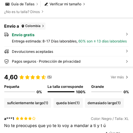
Guía de Tallas
Verificar mi tamaño
¿No es tu talla? Dinos
Envío a
Colombia
Envío gratis
Entrega estimada:
8-17 Días laborables,
60% son ≤ 13 días laborables
Devoluciones aceptadas
Pagos seguros · Protección de privacidad
4,60
(5)
Ver más
Pequeña
La talla corresponde
Grande
0%
100%
0%
suficientemente largo
(1)
queda bien
(1)
demasiado largo
(1)
a***1
Color: Negro / Talla: XL
No
te
preocupes
que
yo
te
lo
voy
a
mandar
a
ti
y
t
ú