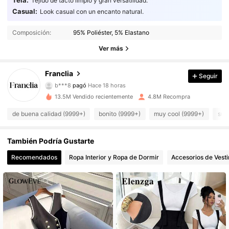
Tela:
Tejido de tacto limpio y gran versatilidad.
Casual:
Look casual con un encanto natural.
Composición:
95% Poliéster, 5% Elastano
Ver más
1.6M Seguidores
4,78
Franclia
Seguir
b***8
pagó
Hace 18 horas
k***s
seguido
Hace 1 horas
13.5M Vendido recientemente
4.8M Recompra
1.6M Seguidores
4,78
de buena calidad (9999+)
bonito (9999+)
muy cool (9999+)
sua
1.6M Seguidores
4,78
También Podría Gustarte
Recomendados
Ropa Interior y Ropa de Dormir
Accesorios de Vesti
1.6M Seguidores
4,78
1.6M Seguidores
4,78