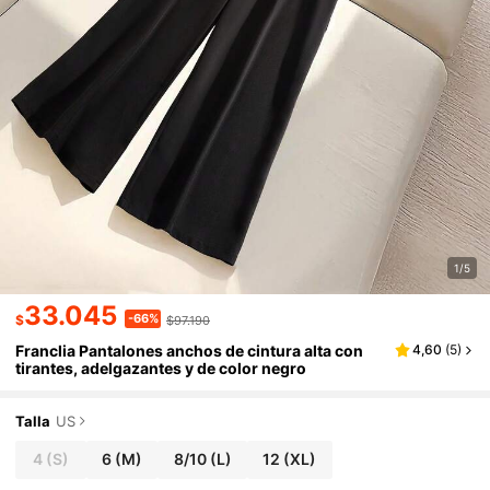
1/5
33.045
-66%
$
$97.190
Franclia Pantalones anchos de cintura alta con
4,60
(
5
)
tirantes, adelgazantes y de color negro
Talla
US
4
(S)
6
(M)
8/10
(L)
12
(XL)