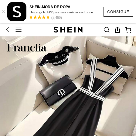
SHEIN-MODA DE ROPA
×
CONSIGUE
Descarga la APP para más ventajas exclusivas
(2,460)