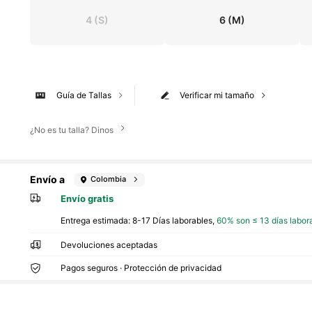
4
(S)
6
(M)
Guía de Tallas
Verificar mi tamaño
¿No es tu talla? Dinos
Envío a
Colombia
Envío gratis
Entrega estimada:
8-17 Días laborables,
60% son ≤ 13 días labor
Devoluciones aceptadas
Pagos seguros · Protección de privacidad