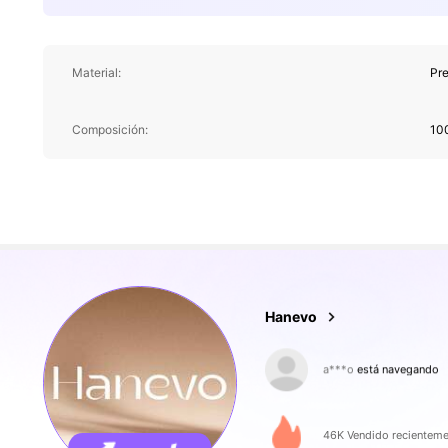
Material:
Pr
Composición:
10
43K Seguidor
4,88
Hanevo
a***o
está navegando
43K Seguidor
4,88
46K Vendido recienteme