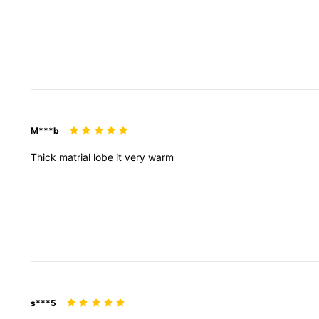
M***b
Thick
matrial
lobe
it
very
warm
s***5