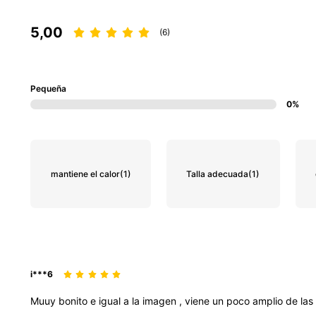
5,00
(6)
Pequeña
0%
mantiene el calor
(1)
Talla adecuada
(1)
i***6
Muuy
bonito
e
igual
a
la
imagen
,
viene
un
poco
amplio
de
las