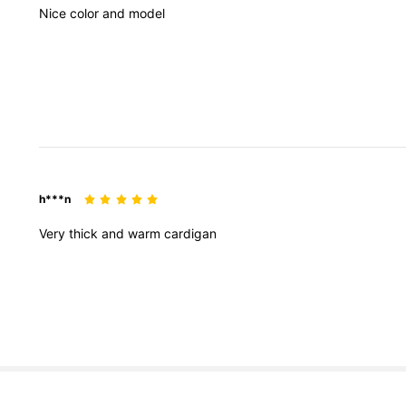
Nice
color
and
model
h***n
Very
thick
and
warm
cardigan