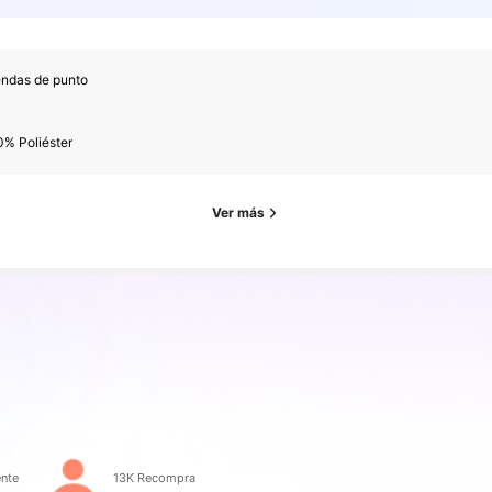
endas de punto
0% Poliéster
Ver más
es
es
nte
13K Recompra