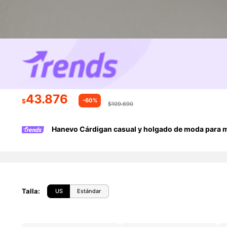
43.876
-60%
$
$109.690
Hanevo Cárdigan casual y holgado de moda para mu
Talla
:
US
Estándar