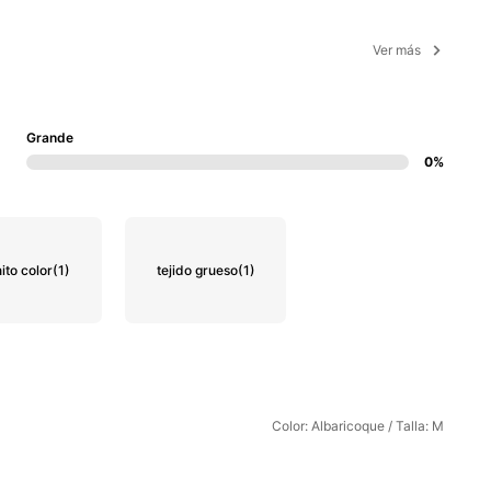
Ver más
Grande
0%
ito color
(1)
tejido grueso
(1)
Color: Albaricoque / Talla: M