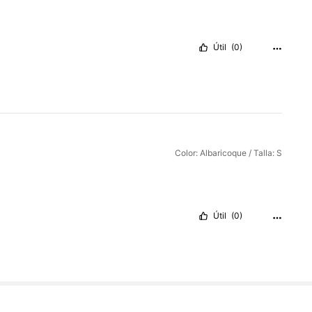
Útil
(0)
Color: Albaricoque / Talla: S
Útil
(0)