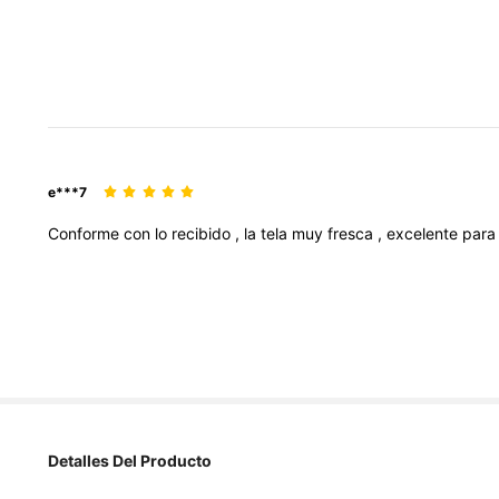
e***7
Conforme
con
lo
recibido
,
la
tela
muy
fresca
,
excelente
par
Detalles Del Producto