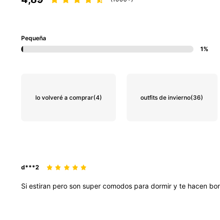
Pequeña
1%
lo volveré a comprar
(4)
outfits de invierno
(36)
d***2
Si
estiran
pero
son
super
comodos
para
dormir
y
te
hacen
bo