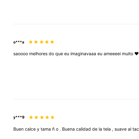
o***a
saoooo
melhores
do
que
eu
imaginavaaa
eu
ameeeei
muito
❤
y***9
Buen
calce
y
tama
ñ
o
.
Buena
calidad
de
la
tela
,
suave
al
ta