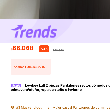
66.068
-25%
$
$88.090
Ahorros Extra de $22.022
Lowkey Lull 2 piezas Pantalones rectos cómodos de 
primavera/otoño, ropa de otoño e invierno
#
3
Más vendidos
en Mujer casual Pantalones de dormir de 