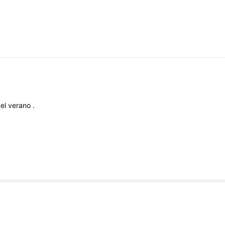
a
el
verano
.