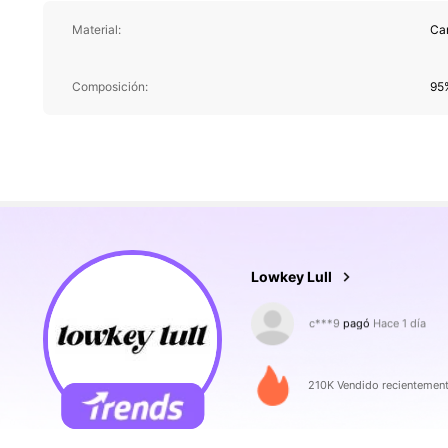
Material:
Ca
Composición:
95%
37K Seguidores
4,84
Lowkey Lull
e***z
seguido
Hace 1 hor
210K Vendido recientemen
37K Seguidores
4,84