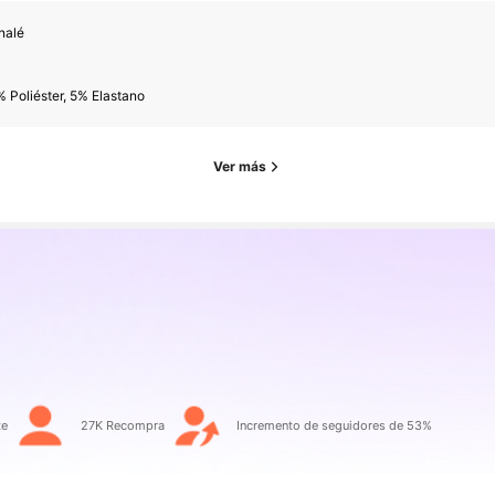
nalé
 Poliéster, 5% Elastano
Ver más
as
te
27K Recompra
Incremento de seguidores de 53%