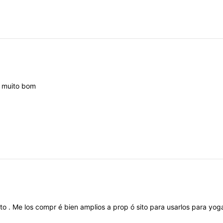
️
muito
bom
cto
.
Me
los
compr
é
bien
amplios
a
prop
ó
sito
para
usarlos
para
yog