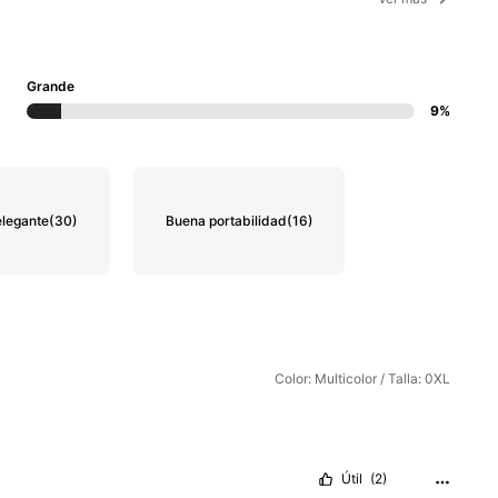
Grande
9%
elegante
(30)
Buena portabilidad
(16)
Color: Multicolor / Talla: 0XL
Útil
(2)