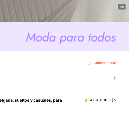
1/9
¡Últimos 3 días
elgada, sueltos y casuales, para
4,89
(
1000+
)