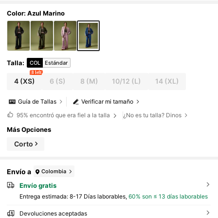
Color: Azul Marino
Talla
:
COL
Estándar
8 left
4
(XS)
6
(S)
8
(M)
10/12
(L)
14
(XL)
Guía de Tallas
Verificar mi tamaño
95%
encontró que era fiel a la talla
¿No es tu talla? Dinos
Más Opciones
Corto
Envío a
Colombia
Envío gratis
Entrega estimada:
8-17 Días laborables,
60% son ≤ 13 días laborables
Devoluciones aceptadas