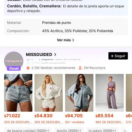
Cordón, Bolsillo, Cremallera:
El detalle de la jareta aporta un toque
deportivo y relajado.
Material:
Prendas de punto
Composición:
45% Acrílico, 35% Poliéster, 20% Poliamida
Ver más
3M Seguidores
4,88
MISSGUIDED
Seguir
a***0
está navegando
3M Seguidores
4,88
2.5M Vendido recientemente
2M Recompra
3M Seguidores
4,88
3M Seguidores
4,88
3M Seguidores
4,88
71.022
54.830
94.705
85.554
6
$
$
$
$
$
3M Seguidores
4,88
20% DE DESCUENTO
30% DE DESCUENTO
50+ vendidos
46% DE DESCUENTO
de buena calidad (9999+)
bonito (9999+)
lo adoro (9999+)
suav