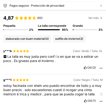
Pagos seguros · Protección de privacidad
4,87
(63)
Ver más
Pequeña
La talla corresponde
Grande
2%
95%
3%
elaborado con buen material
(4)
outfits de invierno
(2)
y***b
Color: Verde / Talla: XL
La
talla
es
muy
justa
pero
conf
í
o
en
que
se
va
a
estirar
un
poco
.
Es
grueso
para
el
invierno
.
Útil
(2)
g***1
Color: Negro / Talla: M
estoy
facinada
con
shein
uno
puedo
encontrar
de
todo
y
a
muy
buen
precio
.
solo
escuestiones
cuesti
ó
ncoger
una
cinta
metricm
é
trica
y
medicir
,
para
que
se
pueda
coger
la
talla
corretcta
.
tiene
las
3
B
bueno
bonito
y
barato
y
me
gusta
Útil
(1)
mucho
porque
me
dan
puntos
por
los
comentarios
.
bello
,