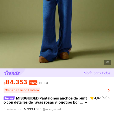
1/5
84.353
-49%
$
$165.399
Oferta de tiempo limitado
MISSGUIDED Pantalones anchos de punt
4,87
(
63
)
o con detalles de rayas rosas y logotipo bor
dado, pantalones casuales de estar en casa
Diseñado por
MISSGUIDED
@missguided