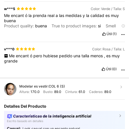
facinada
,
increible
,
maximo
,
dale
like
si
te
gusto
mi
comentario
w***5
Color: Verde / Talla: S
Me
encant
ó
la
prenda
real
a
las
medidas
y
la
calidad
es
muy
buena
Product quality:
buena
True to product images:
si
Smell
description:
no
Fabric material:
buena
Fit:
si
Útil
(1)
v***0
Color: Rosa / Talla: L
Me
encant
ó
pero
hubiese
pedido
una
talla
menos
,
es
muy
grande
Útil
(0)
Modelar es vestir:
COL 6 (S)
Altura:
170.0
Busto:
89.0
Cintura:
61.0
Caderas:
89.0
Detalles Del Producto
Características de la inteligencia artificial
Escrito basado en detalles
Casual:
Look casual con un encanto natural.