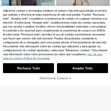
Utilizamos cookies y tecnologías similares en nuestro sitio web para brindar el servicio
que solicitas y ofrecerte la mejor experiencia de sitio web posible. Puedes "Rechazar
todo", "Aceptar todo" o establecer tu preferencia de cookies en cualquier momento a tu
elección. Al seleccionar "Aceptar todo", estableceremos todas las cookies opcionales,
que nos ayudan a analizar el tráfico, ofrecer funcionalidades mejoradas y personalizar
el contenido y los anuncios para complementar tu experiencia de compra con SHEIN.
Al seleccionar "Rechazar todo", permites el uso de cookies estrictamente necesarias
que hacen que nuestro sitio web funcione. Puedes desactivarlas cambiando la
MISSGUIDED
4
configuración de tu navegador, pero esto puede afectar el funcionamiento del sitio web.
MISSGUIDED Pantalones casuales
Para obtener más información sobre las cookies que utilizamos y para ajustar tus
de pierna ancha con tejido de gofre
Mystra
87.479
$
-25%
configuraciones de cookies opcionales, selecciona "Administrar cookies". Para obtener
MG, con rayas laterales de contrast
Pantalones cargo casuales para mu
e y cintura con cordón, ropa de esta
más información sobre cómo procesamos los datos que recopilamos,
haz clic aquí
jer con bolsillos, pierna recta y ajust
50+ vendidos
r en casa para otoño e invierno
para ver nuestra Política de privacidad.
e holgado para el uso diario y el oto
90.208
$
ño
-16%
¡Últimos 2 días
Rechazar Todo
Aceptar Todo
Administrar Cookies
¡49% DE DESCUENTO!
AÑADIR A LA BOLSA