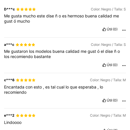
D***c
Color: Negro / Talla: S
Me
gusta
mucho
este
dise
ñ
o
es
hermoso
buena
calidad
me
gust
ó
mucho
Útil
(0)
a***c
Color: Negro / Talla: S
Me
gustaron
los
modelos
buena
calidad
me
gust
ó
el
dise
ñ
o
los
recomiendo
bastante
Útil
(0)
c***6
Color: Negro / Talla: M
Encantada
con
esto
,
es
tal
cual
lo
que
esperaba
,
lo
recomiendo
Útil
(0)
e***2
Color: Negro / Talla: M
Lindoooo