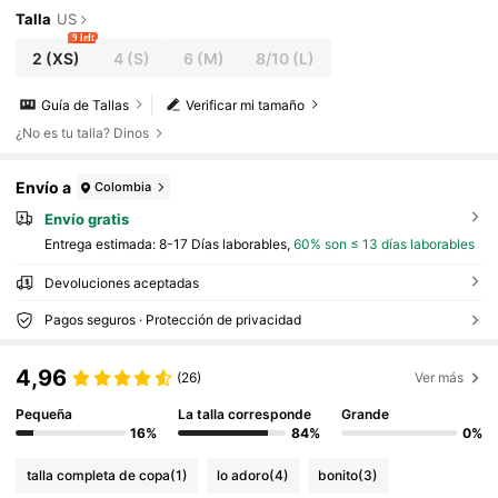
Talla
US
9 left
2
(XS)
4
(S)
6
(M)
8/10
(L)
Guía de Tallas
Verificar mi tamaño
¿No es tu talla? Dinos
Envío a
Colombia
Envío gratis
Entrega estimada:
8-17 Días laborables,
60% son ≤ 13 días laborables
Devoluciones aceptadas
Pagos seguros · Protección de privacidad
4,96
(26)
Ver más
Pequeña
La talla corresponde
Grande
16%
84%
0%
talla completa de copa
(1)
lo adoro
(4)
bonito
(3)