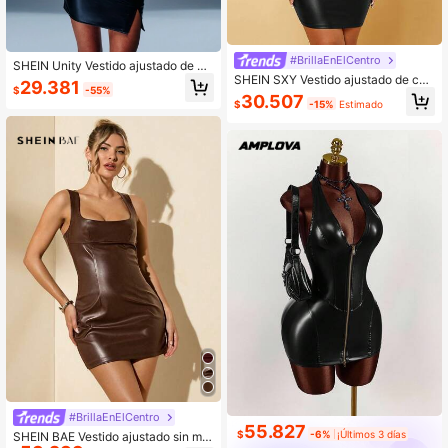
#BrillaEnElCentro
SHEIN Unity Vestido ajustado de pi
SHEIN SXY Vestido ajustado de cue
el sintética con cinturón y sin tirant
29.381
$
-55%
llo de barco de piel sintética
es, extra grande
30.507
$
-15%
Estimado
#BrillaEnElCentro
55.827
$
-6%
¡Últimos 3 días
SHEIN BAE Vestido ajustado sin ma