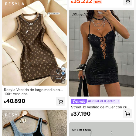
35.222
$
-62%
tética de PU, de moda para mujer
10
Resyla Vestido de largo medio con
estampado floral clásico para mujer
100+ vendidos
40.890
#BrillaEnElCentro
$
StreetHx Vestido de mujer con cuell
o halter y diseño de abertura
37.190
$