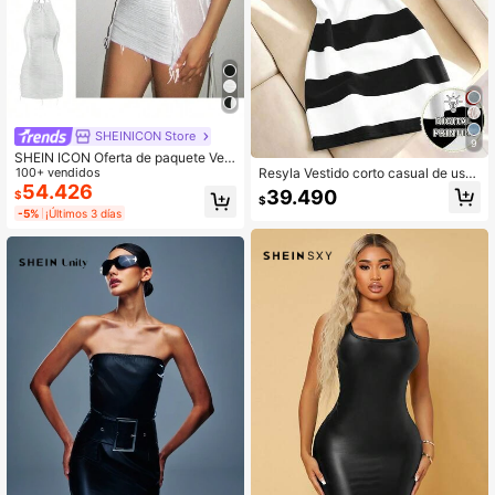
SHEINICON Store
9
SHEIN ICON Oferta de paquete Vest
ido mini con detalles de flecos desg
100+ vendidos
Resyla Vestido corto casual de uso
astados
54.426
diario con cuello redondo y bloques
39.490
$
$
de color para mujer
-5%
¡Últimos 3 días