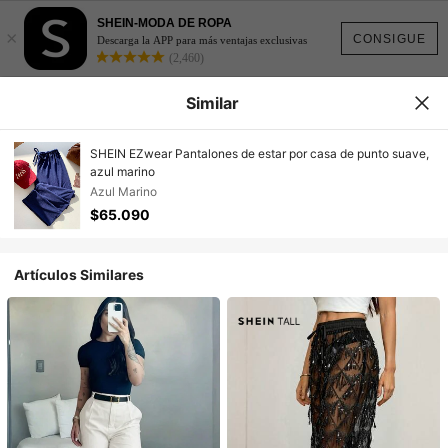
SHEIN-MODA DE ROPA
×
CONSIGUE
Descarga la APP para más ventajas exclusivas
(2,460)
Similar
SHEIN EZwear Pantalones de estar por casa de punto suave,
azul marino
Azul Marino
$65.090
Artículos Similares