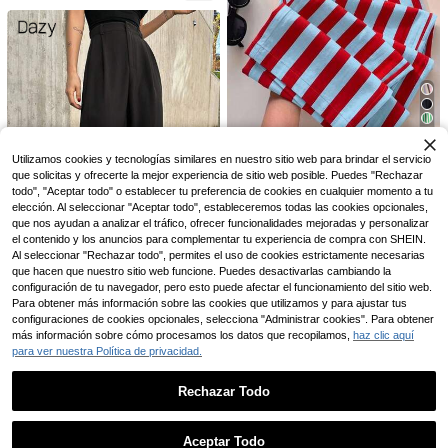
ecta holgada y drapeada, pantalon
Sweetra Pantalones anchos de muj
es anchos casuales para playa, va
57.585
er de invierno y otoño de pana teñid
caciones y viajes
$
a con elegante plisado en estilo retr
-13%
¡Últimos 2 días
o
21
SHEIN EZwear Pantalones largos d
Utilizamos cookies y tecnologías similares en nuestro sitio web para brindar el servicio
e pierna recta con cintura anudada
#6 Más vendidos
en nuevo Pantalones De Mujer
que solicitas y ofrecerte la mejor experiencia de sitio web posible. Puedes "Rechazar
casual para mujer, adecuados para
39.857
todo", "Aceptar todo" o establecer tu preferencia de cookies en cualquier momento a tu
$
el verano
elección. Al seleccionar "Aceptar todo", estableceremos todas las cookies opcionales,
-15%
¡Últimos 3 días
que nos ayudan a analizar el tráfico, ofrecer funcionalidades mejoradas y personalizar
Estimado
el contenido y los anuncios para complementar tu experiencia de compra con SHEIN.
Al seleccionar "Rechazar todo", permites el uso de cookies estrictamente necesarias
17
que hacen que nuestro sitio web funcione. Puedes desactivarlas cambiando la
5
Ahorro de $1.800
configuración de tu navegador, pero esto puede afectar el funcionamiento del sitio web.
Para obtener más información sobre las cookies que utilizamos y para ajustar tus
#AtuendosCasuales
Vela Rue Pantalones de Traje de Di
8
configuraciones de cookies opcionales, selecciona "Administrar cookies". Para obtener
seño Minimalista Delgados Ligeram
#2 Más vendidos
en Poliéster Pantalones De Mujer
DAZY Pantalones de pierna ancha
más información sobre cómo procesamos los datos que recopilamos,
haz clic aquí
ente Transparentes Azul Marino uni
con detalle plisado de cintura alta,
70+ vendidos
Ahorro de $2.244
800+ vendidos
(1000+)
para ver nuestra Política de privacidad.
color con Cierre de Cremallera y Ga
pantalones casuales de primavera/
68.842
58.190
$
ncho Pierna Ancha Estilizadores Pa
$
otoño para mujer con botones, plisa
Pantalones deportivos holgados de
-15%
¡Últimos 3 días
ntalones de Moda para Todas las Es
dos, cremallera, pierna recta natura
estilo callejero para hombre, cintura
-3%
¡Últimos 2 días
#4 Más vendidos
en Encuadernación de contraste Pantalones de hombr
Rechazar Todo
Estimado
taciones
l, ajuste regular, negro, para uso dia
con cordón, pantalones casuales d
100+ vendidos
rio casual y vestir
e color contrastante, adecuados pa
Mostrar artículos similares con stock
72.546
Ver todo
$
ra uso casual, ribete de borde unid
Aceptar Todo
o, cintura elástica cómoda con cord
-3%
¡Últimos 2 días