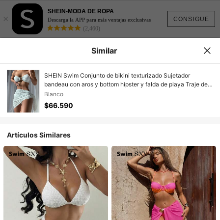
SHEIN-MODA DE ROPA
×
CONSIGUE
Descarga la APP para más ventajas exclusivas
(2,460)
Similar
SHEIN Swim Conjunto de bikini texturizado Sujetador
bandeau con aros y bottom hipster y falda de playa Traje de
baño de 3 piezas
Blanco
$66.590
Artículos Similares