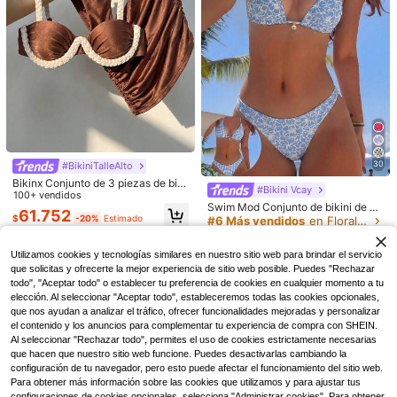
4
Conjunto de bikini para mujer, estilo
bohemio con cinta de ganchillo y d
#1 Más vendidos
en Escotado por detrás Conjuntos de bikini para mu
ecoración de conchas, falda ajusta
1.1k+ vendidos
(500+)
19
ble con cordón para vacaciones, pl
65.697
aya, verano y resort
$
Swim Chiccia
-6%
¡Últimos 3 días
Swim Chiccia Conjunto de 2 piezas
para mujer de top sin tirantes con d
#2 Más vendidos
en De las mujeres Conjuntos de bikini marrones
ecoración metálica y Bottom tipo ta
50+ vendidos
nga en unicolor, conjunto de ropa d
38.083
$
e playa minimalista para el verano
30
#BikiniTalleAlto
-10%
¡Últimos 3 días
Bikinx Conjunto de 3 piezas de biki
#Bikini Vcay
ni elegante, con espalda de tiras tej
100+ vendidos
Swim Mod Conjunto de bikini de ba
idas y diseño de falda de cintura alt
61.752
ño reversible con estampado floral
$
-20%
Estimado
a con volantes, estilo de traje de ba
#6 Más vendidos
en Floral Conjuntos de bikini para mujer
azul dulce y lazo en el cuello para
ño casual para vacaciones de vera
300+ vendidos
mujer
no en la playa
36.481
$
Utilizamos cookies y tecnologías similares en nuestro sitio web para brindar el servicio
-11%
¡Últimos 3 días
que solicitas y ofrecerte la mejor experiencia de sitio web posible. Puedes "Rechazar
todo", "Aceptar todo" o establecer tu preferencia de cookies en cualquier momento a tu
elección. Al seleccionar "Aceptar todo", estableceremos todas las cookies opcionales,
que nos ayudan a analizar el tráfico, ofrecer funcionalidades mejoradas y personalizar
el contenido y los anuncios para complementar tu experiencia de compra con SHEIN.
Al seleccionar "Rechazar todo", permites el uso de cookies estrictamente necesarias
que hacen que nuestro sitio web funcione. Puedes desactivarlas cambiando la
5
configuración de tu navegador, pero esto puede afectar el funcionamiento del sitio web.
Para obtener más información sobre las cookies que utilizamos y para ajustar tus
SHEIN Swim Conjunto de bikini sóli
do de corte alto con textura y copa
configuraciones de cookies opcionales, selecciona "Administrar cookies". Para obtener