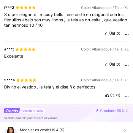
f***2
Color: Albaricoque / Talla: XL
S
ú
per
elegante
,
muuuy
bello
,
ese
corte
en
diagonal
con
los
flequillos
abajo
son
muy
lindos
,
la
tela
es
gruesita
,
que
vestido
tan
hermoso
10
/
10
Útil
(0)
a***t
Color: Albaricoque / Talla: XL
Excelente
Útil
(0)
5***s
Color: Albaricoque / Talla: XL
Divino
el
vestido
,
la
tela
y
el
dise
ñ
o
perfectos
.
Útil
(1)
Creciente
66 %
#VestidoAmarillo
Vestido amarillo pastel para el verano.
Modelar es vestir:
US 4 (S)