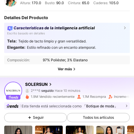
Altura:
170.0
Busto:
90.0
Cintura:
65.0
Caderas:
105.0
Detalles Del Producto
Características de la inteligencia artificial
Escrito basado en detalles
Tela:
Tejido de tacto limpio y gran versatilidad.
Elegante:
Estilo refinado con un encanto atemporal.
Composición:
97% Poliéster, 3% Elastano
Ver más
628K Seguidores
4,87
SOLERSUN
2***6
seguido
Hace 10 minutos
6***4
está navegando
628K Seguidores
4,87
1.9M Vendido recientemente
1.1M Recompra
Incremento 
Esta tienda está seleccionada como
「Botique de moda」
628K Seguidores
4,87
Seguir
Todos los artículos