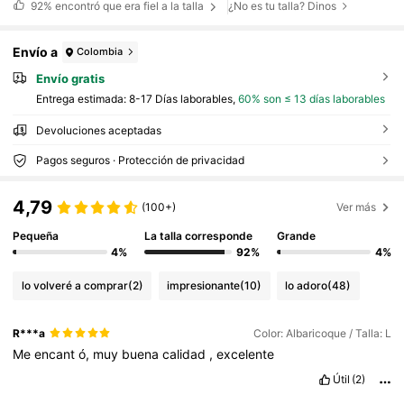
92%
encontró que era fiel a la talla
¿No es tu talla? Dinos
Envío a
Colombia
Envío gratis
Entrega estimada:
8-17 Días laborables,
60% son ≤ 13 días laborables
Devoluciones aceptadas
Pagos seguros · Protección de privacidad
4,79
(100+)
Ver más
Pequeña
La talla corresponde
Grande
4%
92%
4%
lo volveré a comprar
(2)
impresionante
(10)
lo adoro
(48)
R***a
Color: Albaricoque / Talla: L
Me
encant
ó,
muy
buena
calidad
,
excelente
Útil
(2)