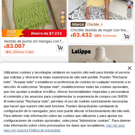
8
ChicMe
5
ChicMe Vestido de mujer con tirant
Ahorro de $7.223
63.432
es finos y espalda cruzada, largo m
$
-20%
Estimado
edio, con abertura, diseño calado y
Vestido de punto sin mangas con fle
drapeado, casual para vacaciones,
83.067
cos para mujer, vestido de suéter de
elegante, amarillo de verano
$
ganchillo con dobladillo de flecos te
-8%
¡Últimos 3 días
xturizados
Utilizamos cookies y tecnologías similares en nuestro sitio web para brindar el servicio
que solicitas y ofrecerte la mejor experiencia de sitio web posible. Puedes "Rechazar
todo", "Aceptar todo" o establecer tu preferencia de cookies en cualquier momento a tu
elección. Al seleccionar "Aceptar todo", estableceremos todas las cookies opcionales,
que nos ayudan a analizar el tráfico, ofrecer funcionalidades mejoradas y personalizar
el contenido y los anuncios para complementar tu experiencia de compra con SHEIN.
Al seleccionar "Rechazar todo", permites el uso de cookies estrictamente necesarias
que hacen que nuestro sitio web funcione. Puedes desactivarlas cambiando la
configuración de tu navegador, pero esto puede afectar el funcionamiento del sitio web.
Para obtener más información sobre las cookies que utilizamos y para ajustar tus
configuraciones de cookies opcionales, selecciona "Administrar cookies". Para obtener
más información sobre cómo procesamos los datos que recopilamos,
haz clic aquí
25
para ver nuestra Política de privacidad.