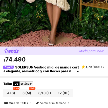
1/8
74.490
$
SOLERSUN Vestido midi de manga cort
4,79
(
100+
)
a elegante, asimétrico y con flecos para v
acaciones en la playa, unicolor, para prim
avera/verano
Talla
:
US
Estándar
9 left
2 left
4
(S)
6
(M)
8/10
(L)
12
(XL)
Guía de Tallas
Verificar mi tamaño