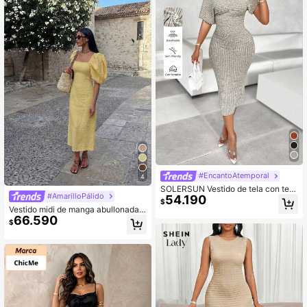
#EncantoAtemporal
4
SOLERSUN Vestido de tela con text
#AmarilloPálido
54.190
ura, hombro asimétrico, modelo sóli
$
do
Vestido midi de manga abullonada,
66.590
cuello cuadrado, cintura ajustada, v
$
estido casual de verano amarillo