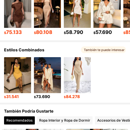
628K Seguidores
4,87
628K Seguidores
4,87
75.133
80.108
58.790
57.690
8
$
$
$
$
$
628K Seguidores
4,87
Estilos Combinados
También te puede interesar
628K Seguidores
4,87
628K Seguidores
4,87
31.541
73.690
84.278
$
$
$
628K Seguidores
4,87
También Podría Gustarte
628K Seguidores
4,87
Recomendados
Ropa Interior y Ropa de Dormir
Accesorios de Vesti