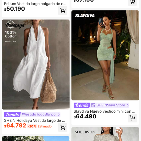
$
os, elegante para fiesta de verano
Editum Vestido largo holgado de en
50.190
caje con cuello redondo y manga la
$
rga para mujer
SHEINSlayr Store
Slaydiva Nuevo vestido mini con bu
#VestidoTodoBlanco
64.490
sto fruncido para verano, adecuado
$
para fiesta de cumpleaños, vacacio
SHEIN Holidaya Vestido largo de m
nes, citas, playa, piscina - A
64.792
ujer con cuello halter, sin mangas, e
$
-20%
Estimado
scote en V y bolsillos, de color liso