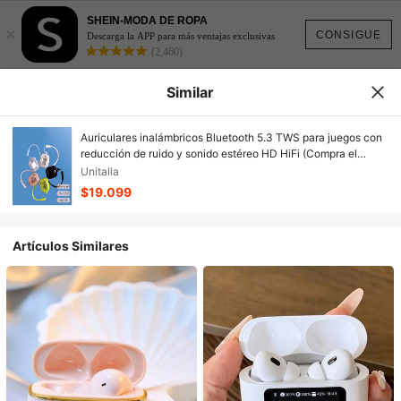
SHEIN-MODA DE ROPA
×
CONSIGUE
Descarga la APP para más ventajas exclusivas
(2,460)
Similar
Auriculares inalámbricos Bluetooth 5.3 TWS para juegos con
reducción de ruido y sonido estéreo HD HiFi (Compra el
auricular y obtienes una funda protectora + cordón)
Unitalla
$19.099
Artículos Similares