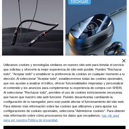
os de diseño de oído abierto, adecu
5
ados para deportes y correr
4
Ahorro de $1.870
Nuevos auriculares inalámbricos T
HYUNDAI
WS con pantalla táctil transparente
500+ vendidos
(1000+)
HYUNDAI HY-Y01 Auriculares Bluet
y baja latencia, carga tipo C, Blueto
22.190
ooth Semi-In-Ear Sonido Estéreo En
(1000+)
oth 5.3 semi-intrauriculares inalám
$
volvente de Alta Definición con Mic
bricos para deportes con batería de
35.420
rófono Sensible para Llamadas de V
$
-5%
larga duración
oz Pantalla LED de Batería Música
Deportes Juegos Baja Latencia Bat
ería de Ultra Larga Duración Uso C
ómodo Auriculares Inalámbricos
Lenovo
Utilizamos cookies y tecnologías similares en nuestro sitio web para brindar el servicio
Auriculares Bluetooth tipo collar Le
que solicitas y ofrecerte la mejor experiencia de sitio web posible. Puedes "Rechazar
novo Y111, deportivos a prueba de
todo", "Aceptar todo" o establecer tu preferencia de cookies en cualquier momento a tu
33.390
Ahorro de $7.614
$
sudor, larga duración de batería, cal
elección. Al seleccionar "Aceptar todo", estableceremos todas las cookies opcionales,
idad de sonido HIFI, baja latencia, ll
Auriculares inalámbricos pequeños
que nos ayudan a analizar el tráfico, ofrecer funcionalidades mejoradas y personalizar
amadas de alta definición con micr
con clip, auriculares de oído abiert
el contenido y los anuncios para complementar tu experiencia de compra con SHEIN.
37.176
ófono, cancelación pasiva de ruido,
$
-17%
o, conducción aérea, pantalla digit
Al seleccionar "Rechazar todo", permites el uso de cookies estrictamente necesarias
auriculares inalámbricos
al LED con pantalla grande, estéreo
que hacen que nuestro sitio web funcione. Puedes desactivarlas cambiando la
#2 Más vendidos
en Electrónica
HiFi con micrófonos incorporados p
configuración de tu navegador, pero esto puede afectar el funcionamiento del sitio web.
ara deportes, correr, ciclismo y entr
¡Casi agotado!
Para obtener más información sobre las cookies que utilizamos y para ajustar tus
enamiento
Auriculares inalámbricos Bluetooth
#2 Más vendidos
#2 Más vendidos
en Electrónica
en Electrónica
configuraciones de cookies opcionales, selecciona "Administrar cookies". Para obtener
Pro 6 TWS con cancelación de ruid
Ahorro de $2.567
¡Casi agotado!
¡Casi agotado!
o, micrófono y auriculares inalámbri
más información sobre cómo procesamos los datos que recopilamos,
haz clic aquí
900+ vendidos
#2 Más vendidos
en Electrónica
cos para iPhone
para ver nuestra Política de privacidad.
World-FIEND DA
17.103
$
-8%
¡Casi agotado!
Nuevos Auriculares Inalámbricos Ve