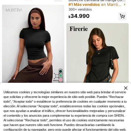
de cuello redondo de unicolor casu
#1 Más vendidos
en Marrón Camisetas básicas informales
al versátil para uso diario para muje
300+ vendidos
r
34.990
$
15
15
Resyla Camisa Polo Retro American
Resyla Camiseta de manga corta c
a para Mujer, Camiseta de Manga C
on cuello redondo, estampado de li
#3 Más vendidos
en Vacaciones Camisetas básicas
31.190
$
orta para Mujer, Estampado de Cab
mones y rayas, casual de verano pa
100+ vendidos
allo, Estilo Casual Y2K, Camisa Polo
ra mujer
33.590
Casual de Bloques de Color con Ma
$
nga Corta para Mujer
15
#EstiloClean
Utilizamos cookies y tecnologías similares en nuestro sitio web para brindar el servicio
que solicitas y ofrecerte la mejor experiencia de sitio web posible. Puedes "Rechazar
MUSERA Camiseta básica casual d
e manga corta con cintura ceñida,
todo", "Aceptar todo" o establecer tu preferencia de cookies en cualquier momento a tu
1.4k+ vendidos
(1000+)
16
para uso diario, aeropuerto, vacaci
elección. Al seleccionar "Aceptar todo", estableceremos todas las cookies opcionales,
26.342
ones, vuelta al colegio, elegante pa
$
-15%
Estimado
Firerie
que nos ayudan a analizar el tráfico, ofrecer funcionalidades mejoradas y personalizar
ra primavera y verano
el contenido y los anuncios para complementar tu experiencia de compra con SHEIN.
Firerie Camiseta ajustada elegante
negra para mujer, blusas casuales d
Al seleccionar "Rechazar todo", permites el uso de cookies estrictamente necesarias
#5 Más vendidos
en Poliéster Camisetas diarias
e manga corta para verano con cint
que hacen que nuestro sitio web funcione. Puedes desactivarlas cambiando la
1k+ vendidos
ura ceñida, dobladillo asimétrico y r
configuración de tu navegador, pero esto puede afectar el funcionamiento del sitio web.