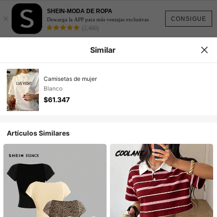
SHEIN-MODA DE ROPA
×
CONSIGUE
Descarga la APP para más ventajas exclusivas
(2,460)
Similar
Camisetas de mujer
Blanco
$61.347
Artículos Similares