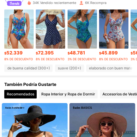
1.5K Seguidores
4,88
34K Vendido recientemente
6K Recompra
1.5K Seguidores
4,88
1.5K Seguidores
4,88
52.339
72.395
48.781
45.899
5
$
$
$
$
$
1.5K Seguidores
4,88
8% DE DESCUENTO
8% DE DESCUENTO
3% DE DESCUENTO
8% DE DESCUENTO
3% 
de buena calidad (300+)
suave (200+)
elaborado con buen materia
1.5K Seguidores
4,88
También Podría Gustarte
Recomendados
Ropa Interior y Ropa de Dormir
Accesorios de Vesti
1.5K Seguidores
4,88
1.5K Seguidores
4,88
1.5K Seguidores
4,88