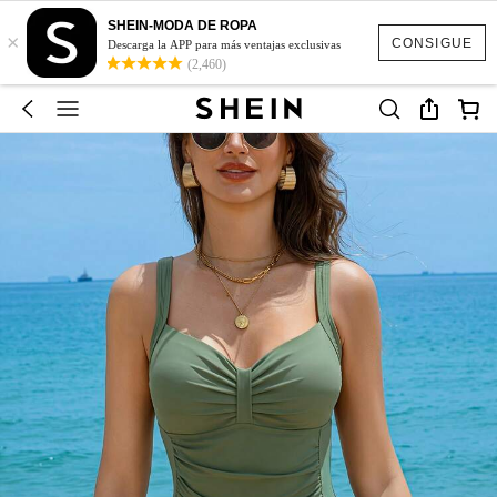
SHEIN-MODA DE ROPA
×
CONSIGUE
Descarga la APP para más ventajas exclusivas
(2,460)