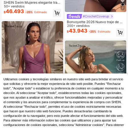
SHEIN Swim Mujeres elegante traje
de baño de una pieza de unicolor c
50+ vendidos
7
on copas acolchadas con realce
46.493
$
-25%
Estimado
#CrochetCoverup
Bonvoyette 2026 Nuevo traje de ba
ño de una pieza de tela jacquard de
200+ vendidos
punto de unicolor sexy para mujere
43.943
$
-25%
Estimado
s, con un hombro, volantes, decora
ción de estrella de mar metálica des
montable de alta gama, adelgazant
e de cintura, adecuado para la play
a, vacaciones, lindo y elegante
Utilizamos cookies y tecnologías similares en nuestro sitio web para brindar el servicio
que solicitas y ofrecerte la mejor experiencia de sitio web posible. Puedes "Rechazar
todo", "Aceptar todo" o establecer tu preferencia de cookies en cualquier momento a tu
elección. Al seleccionar "Aceptar todo", estableceremos todas las cookies opcionales,
que nos ayudan a analizar el tráfico, ofrecer funcionalidades mejoradas y personalizar
31
el contenido y los anuncios para complementar tu experiencia de compra con SHEIN.
Al seleccionar "Rechazar todo", permites el uso de cookies estrictamente necesarias
Swim Chiccia
que hacen que nuestro sitio web funcione. Puedes desactivarlas cambiando la
7
Swim Chiccia Traje de baño de una
configuración de tu navegador, pero esto puede afectar el funcionamiento del sitio web.
45.915
pieza con cuello en V, cruzado y aj
$
Ahorro de $5.783
ustado de unicolor, de moda para el
Para obtener más información sobre las cookies que utilizamos y para ajustar tus
-11%
¡Últimos 3 días
verano
configuraciones de cookies opcionales, selecciona "Administrar cookies". Para obtener
Swim Chiccia