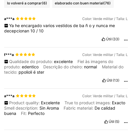
lo volveré a comprar
(6)
elaborado con buen material
(76)
a***a
Color: Verde militar / Talla: L
Ya
he
encargado
varios
vestidos
de
ba
ñ
o
y
nunca
me
decepcionan
10
/
10
Útil
(33)
f***a
Color: Verde militar / Talla: L
Qualidade do produto:
excelente
Fiel às imagens do
produto:
edentico
Descrição do cheiro:
normal
Material do
tecido:
ppolioli
é
ster
Útil
(13)
a***a
Color: Verde militar / Talla: L
Product quality:
Excelente
True to product images:
Exacto
Smell description:
Sin
Aroma
Fabric material:
De
calidad
buena
Fit:
Perfecto
Útil
(5)