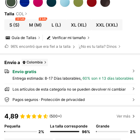
Talla
COL
10 left
8 left
S
(S)
M
(M)
L
(L)
XL
(XL)
XXL
(XXL)
Guía de Tallas
Verificar mi tamaño
96%
encontró que era fiel a la talla
¿No es tu talla? Dinos
Envío a
Colombia
Envío gratis
Entrega estimada:
8-17 Días laborables,
60% son ≤ 13 días laborables
Los artículos de esta categoría no se pueden devolver ni cambiar
Pagos seguros · Protección de privacidad
4,89
(500+)
Ver más
Pequeña
La talla corresponde
Grande
2%
96%
2%