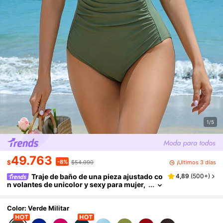
1/5
49.763
-8%
¡Últimos 3 días
$
$54.090
Traje de baño de una pieza ajustado co
4,89
(
500+
)
n volantes de unicolor y sexy para mujer,
traje de baño estilizante para vacaciones
en la playa, verano
Color: Verde Militar