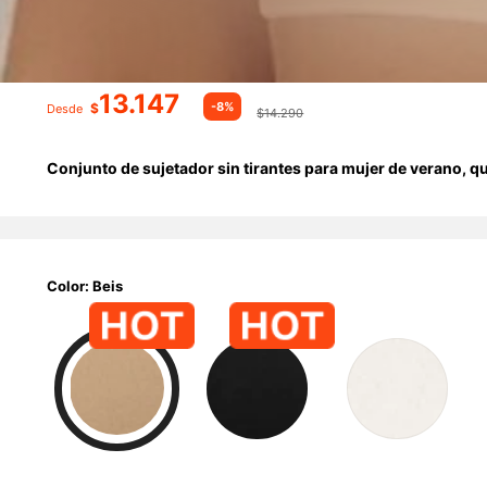
13.147
-8%
$
Desde
$14.290
Conjunto de sujetador sin tirantes para mujer de verano, que
Color: Beis