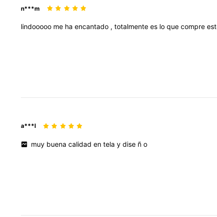
n***m
lindooooo
me
ha
encantado
,
totalmente
es
lo
que
compre
es
a***l
muy
buena
calidad
en
tela
y
dise
ñ
o