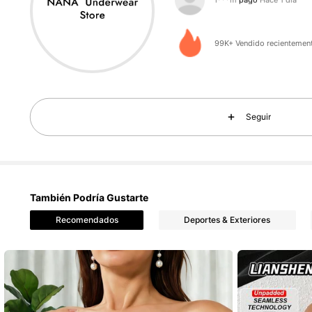
c***e
seguido
Hace 1 hor
99K+ Vendido recientemen
9.4K Seguidores
4,80
Seguir
También Podría Gustarte
9.4K Seguidores
4,80
Recomendados
Deportes & Exteriores