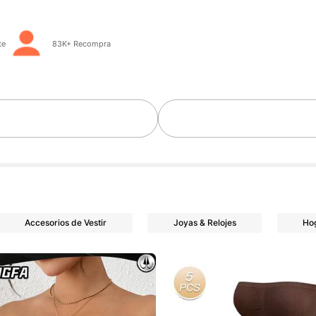
as
te
83K+ Recompra
Accesorios de Vestir
Joyas & Relojes
Ho