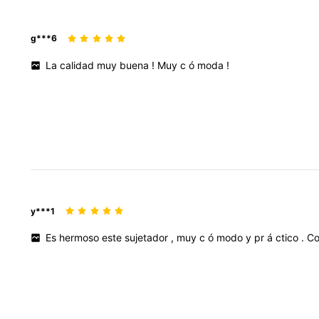
g***6
La
calidad
muy
buena
!
Muy
c
ó
moda
!
y***1
Es
hermoso
este
sujetador
,
muy
c
ó
modo
y
pr
á
ctico
.
Co