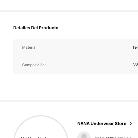
Detalles Del Producto
Material:
Te
Composición:
86
9.4K Seguidores
4,80
NANA Underwear Store