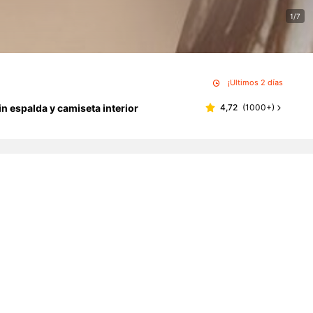
1/7
¡Últimos 2 días
in espalda y camiseta interior
4,72
(
1000+
)