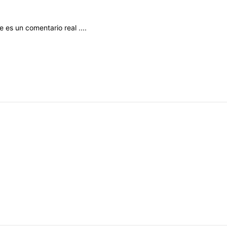
te
es
un
comentario
real
....