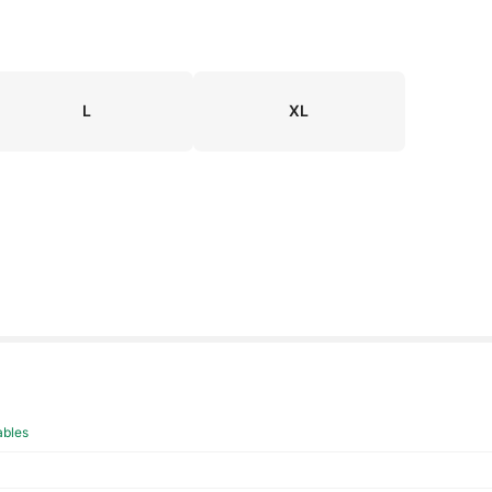
L
XL
ables