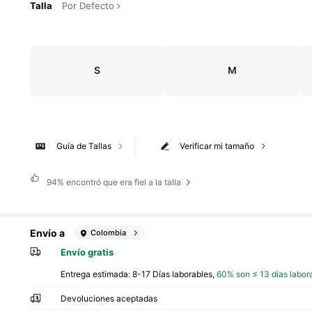
Talla
Por Defecto
S
M
Guía de Tallas
Verificar mi tamaño
94%
encontró que era fiel a la talla
Envío a
Colombia
Envío gratis
Entrega estimada:
8-17 Días laborables,
60% son ≤ 13 días labor
Devoluciones aceptadas